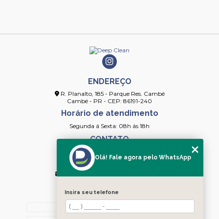
ENDEREÇO
R. Planalto, 185 - Parque Res. Cambé
Cambé - PR - CEP: 86191-240
Horário de atendimento
Segunda á Sexta: 08h ás 18h
CONTATO
(43) 3253-4154
Olá! Fale agora pelo WhatsApp
(43) 99912-2091
contato@deepcleanlimpeza.com.br
MENU
Insira seu telefone
HOME