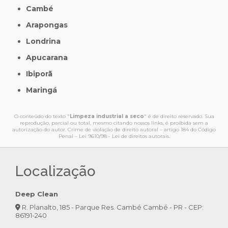
Cambé
Arapongas
Londrina
Apucarana
Ibiporã
Maringá
O conteúdo do texto "
Limpeza industrial a seco
" é de direito reservado. Sua
reprodução, parcial ou total, mesmo citando nossos links, é proibida sem a
autorização do autor. Crime de violação de direito autoral – artigo 184 do Código
Penal –
Lei 9610/98 - Lei de direitos autorais
.
Localização
Deep Clean
R. Planalto, 185 - Parque Res. Cambé Cambé - PR - CEP:
86191-240