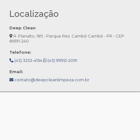
Localização
Deep Clean
R. Planalto, 185 - Parque Res. Cambé Cambé - PR - CEP:
86191-240
Telefone:
(43) 3253-4154
(43) 99912-2091
Email:
contato@deepcleanlimpeza.com.br