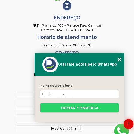
ENDEREÇO
R. Planalto, 185 - Parque Res. Cambé
Cambé - PR - CEP: 86191-240
Horário de atendimento
Segunda á Sexta: 08h ás 18h
CONTATO
(43) 3253-4154
Olá! Fale agora pelo WhatsApp
(43) 99912-2091
contato@deepcleanlimpeza.com.br
MENU
Insira seu telefone
HOME
SOBRE NÓS
INICIAR CONVERSA
CONTATO
CATEGORIAS
1
MAPA DO SITE