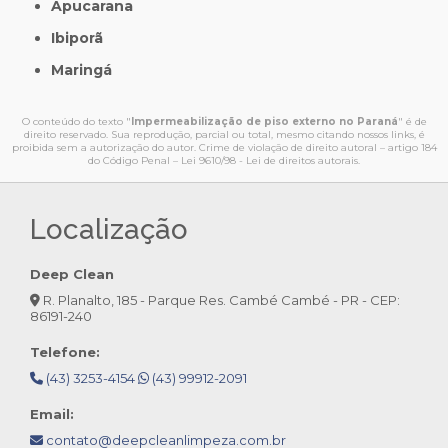
Apucarana
Ibiporã
Maringá
O conteúdo do texto "
Impermeabilização de piso externo no Paraná
" é de
direito reservado. Sua reprodução, parcial ou total, mesmo citando nossos links, é
proibida sem a autorização do autor. Crime de violação de direito autoral – artigo 184
do Código Penal –
Lei 9610/98 - Lei de direitos autorais
.
Localização
Deep Clean
R. Planalto, 185 - Parque Res. Cambé Cambé - PR - CEP:
86191-240
Telefone:
(43) 3253-4154
(43) 99912-2091
Email:
contato@deepcleanlimpeza.com.br