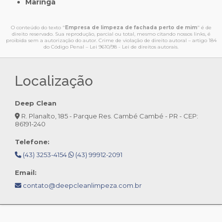
Maringá
O conteúdo do texto "
Empresa de limpeza de fachada perto de mim
" é de
direito reservado. Sua reprodução, parcial ou total, mesmo citando nossos links, é
proibida sem a autorização do autor. Crime de violação de direito autoral – artigo 184
do Código Penal –
Lei 9610/98 - Lei de direitos autorais
.
Localização
Deep Clean
R. Planalto, 185 - Parque Res. Cambé Cambé - PR - CEP:
86191-240
Telefone:
(43) 3253-4154
(43) 99912-2091
Email:
contato@deepcleanlimpeza.com.br