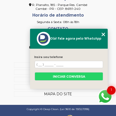
R. Planalto, 185 - Parque Res. Cambé
Cambé - PR - CEP: 86191-240
Horário de atendimento
Segunda á Sexta: 08h ás 18h
CONTATO
(43) 3253-4154
Olá! Fale agora pelo WhatsApp
(43) 99912-2091
contato@deepcleanlimpeza.com.br
MENU
Insira seu telefone
HOME
SOBRE NÓS
INICIAR CONVERSA
CONTATO
CATEGORIAS
1
MAPA DO SITE
Copyright © Deep Clean. (Lei 9610 de 19/02/1998)