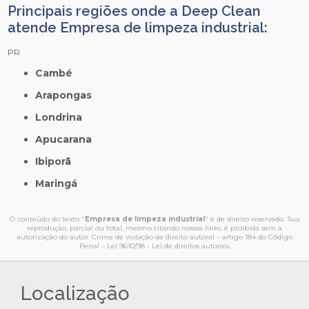
Principais regiões onde a Deep Clean
atende Empresa de limpeza industrial:
PR
Cambé
Arapongas
Londrina
Apucarana
Ibiporã
Maringá
O conteúdo do texto "
Empresa de limpeza industrial
" é de direito reservado. Sua
reprodução, parcial ou total, mesmo citando nossos links, é proibida sem a
autorização do autor. Crime de violação de direito autoral – artigo 184 do Código
Penal –
Lei 9610/98 - Lei de direitos autorais
.
Localização