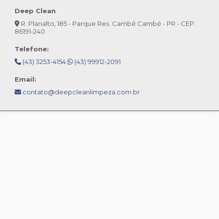
Deep Clean
R. Planalto, 185 - Parque Res. Cambé Cambé - PR - CEP:
86191-240
Telefone:
(43) 3253-4154
(43) 99912-2091
Email:
contato@deepcleanlimpeza.com.br