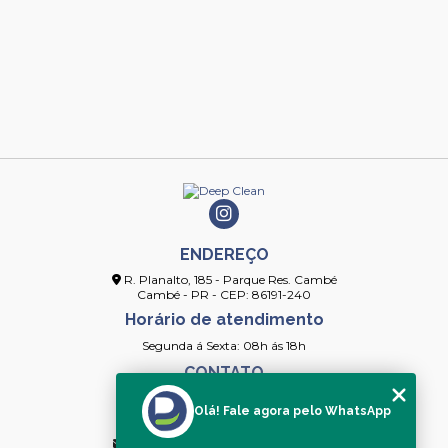
ENDEREÇO
R. Planalto, 185 - Parque Res. Cambé
Cambé - PR - CEP: 86191-240
Horário de atendimento
Segunda á Sexta: 08h ás 18h
CONTATO
(43) 3253-4154
Olá! Fale agora pelo WhatsApp
(43) 99912-2091
contato@deepcleanlimpeza.com.br