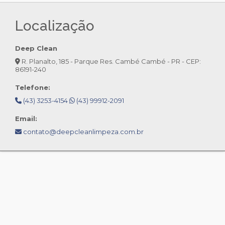
Localização
Deep Clean
R. Planalto, 185 - Parque Res. Cambé Cambé - PR - CEP:
86191-240
Telefone:
(43) 3253-4154
(43) 99912-2091
Email:
contato@deepcleanlimpeza.com.br