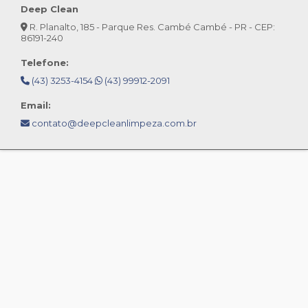
Deep Clean
R. Planalto, 185 - Parque Res. Cambé Cambé - PR - CEP:
86191-240
Telefone:
(43) 3253-4154
(43) 99912-2091
Email:
contato@deepcleanlimpeza.com.br