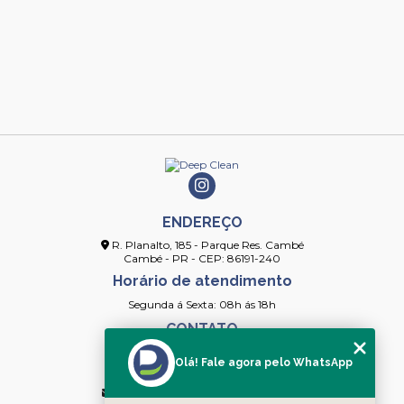
ENDEREÇO
R. Planalto, 185 - Parque Res. Cambé
Cambé - PR - CEP: 86191-240
Horário de atendimento
Segunda á Sexta: 08h ás 18h
CONTATO
(43) 3253-4154
Olá! Fale agora pelo WhatsApp
(43) 99912-2091
contato@deepcleanlimpeza.com.br