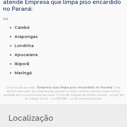
atende Empresa que limpa piso encardido
no Paraná:
PR
Cambé
Arapongas
Londrina
Apucarana
Ibiporã
Maringá
O conteúdo do texto "
Empresa que limpa piso encardido no Paraná
" é de
direito reservado. Sua reprodução, parcial ou total, mesmo citando nossos links, é
proibida sem a autorização do autor. Crime de violação de direito autoral – artigo 184
do Código Penal –
Lei 9610/98 - Lei de direitos autorais
.
Localização